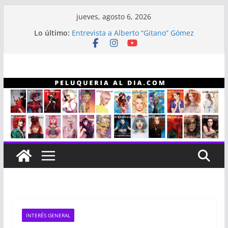
Saltar
jueves, agosto 6, 2026
al
Línea capilar NEX
Lo último:
contenido
Entrevista a Alberto “Gitano” Gómez
Revistas Estilo Profesional
Revistas Estilo Profesional año 2023
Infaltables a la hora de hacer color
INTERÉS GENERAL