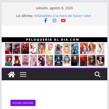
Saltar
sábado, agosto 8, 2026
al
Lo último:
Infaltables a la hora de hacer color
contenido
Línea capilar NEX
Entrevista a Alberto “Gitano” Gómez
Revistas Estilo Profesional
Revistas Estilo Profesional año 2023
INTERÉS GENERAL