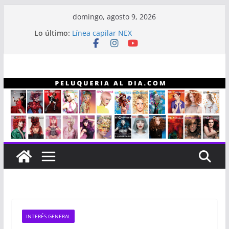
Saltar
domingo, agosto 9, 2026
al
Lo último:
Línea capilar NEX
contenido
Entrevista a Alberto “Gitano” Gómez
Revistas Estilo Profesional
Revistas Estilo Profesional año 2023
Infaltables a la hora de hacer color
INTERÉS GENERAL