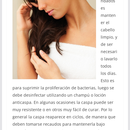
ndados
es
manten
er el
cabello
limpio, y
de ser
necesari
o lavarlo
todos
los días.
Esto es
para suprimir la proliferación de bacterias, luego se
debe desinfectar utilizando un champú o loción
anticaspa. En algunas ocasiones la caspa puede ser
muy resistente o en otros muy fácil de curar. Por lo
general la caspa reaparece en ciclos, de manera que
deben tomarse recaudos para mantenerla bajo