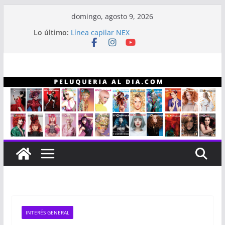
Saltar
domingo, agosto 9, 2026
al
Infaltables a la hora de hacer color
Lo último:
contenido
Línea capilar NEX
Entrevista a Alberto “Gitano” Gómez
Revistas Estilo Profesional
Revistas Estilo Profesional año 2023
INTERÉS GENERAL