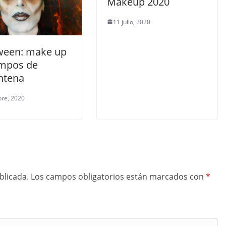
Makeup 2020
11 julio, 2020
ween: make up
empos de
ntena
bre, 2020
blicada.
Los campos obligatorios están marcados con
*