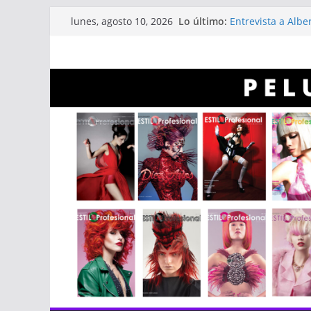
Saltar
Lo último:
Entrevista a Albe
lunes, agosto 10, 2026
al
Revistas Estilo Pr
Revistas Estilo P
contenido
Infaltables a la h
Línea capilar NEX