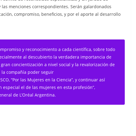
 y las menciones correspondientes. Serán galardonados
ción, compromiso, beneficios, y por el aporte al desarrollo
mpromiso y reconocimiento a cada científica, sobre todo
ecialmente al descubierto la verdadera importancia de
ran concientización a nivel social y la revalorización de
da la compañía poder seguir
CO, “Por las Mujeres en la Ciencia”, y continuar así
n especial el de las mujeres en esta profesión”,
eneral de L’Oréal Argentina.