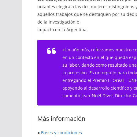
notables elegirá a las dos mujeres distinguidas
aquellos trabajos que se destaquen por su dedica
de la investigación e
impacto en la Argentina.
«Un año más, reforzamos nuestro co
en un contexto en el que queda esp
su labor, dando como resultado una g
la profesión. Es un orgullo para to
entregando el Premio L´Oréal – UNES
apoyando al desarrollo científico y e
comentó Jean-Noël Divet, Director G
Más información
●
Bases y condiciones