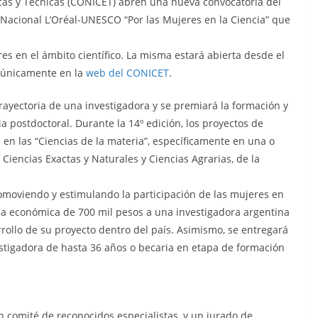
icas y Técnicas (CONICET) abren una nueva convocatoria del
Nacional L’Oréal-UNESCO “Por las Mujeres en la Ciencia” que
eres en el ámbito científico. La misma estará abierta desde el
) únicamente en la
web del CONICET
.
trayectoria de una investigadora y se premiará la formación y
a postdoctoral. Durante la 14º edición, los proyectos de
 las “Ciencias de la materia”, específicamente en una o
 Ciencias Exactas y Naturales y Ciencias Agrarias, de la
romoviendo y estimulando la participación de las mujeres en
yuda económica de 700 mil pesos a una investigadora argentina
rollo de su proyecto dentro del país. Asimismo, se entregará
stigadora de hasta 36 años o becaria en etapa de formación
 comité de reconocidos especialistas, y un jurado de