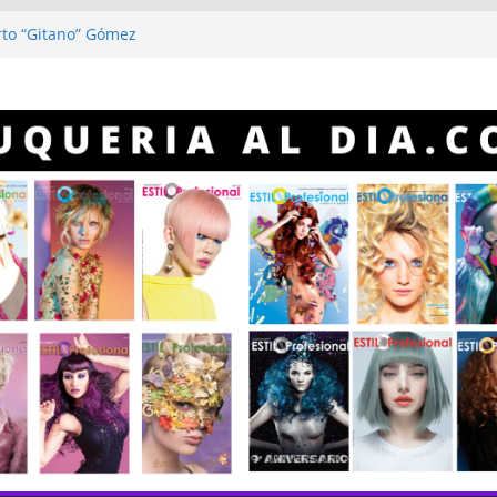
rto “Gitano” Gómez
ofesional
rofesional año 2023
ora de hacer color