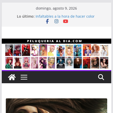
Saltar
domingo, agosto 9, 2026
al
Lo último:
Infaltables a la hora de hacer color
contenido
Línea capilar NEX
Entrevista a Alberto “Gitano” Gómez
Revistas Estilo Profesional
Revistas Estilo Profesional año 2023