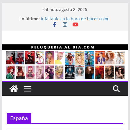
Saltar
sábado, agosto 8, 2026
al
Lo último:
Infaltables a la hora de hacer color
contenido
Línea capilar NEX
Entrevista a Alberto “Gitano” Gómez
Revistas Estilo Profesional
Revistas Estilo Profesional año 2023
España