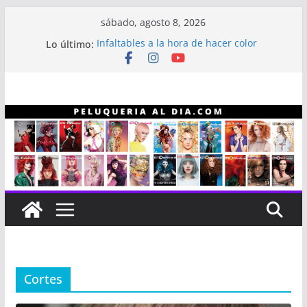
Saltar
sábado, agosto 8, 2026
al
Lo último:
Infaltables a la hora de hacer color
contenido
Línea capilar NEX
Entrevista a Alberto “Gitano” Gómez
Revistas Estilo Profesional
Revistas Estilo Profesional año 2023
Cortes