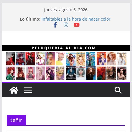
Saltar
jueves, agosto 6, 2026
al
Lo último:
Infaltables a la hora de hacer color
contenido
Línea capilar NEX
Entrevista a Alberto “Gitano” Gómez
Revistas Estilo Profesional
Revistas Estilo Profesional año 2023
teñir