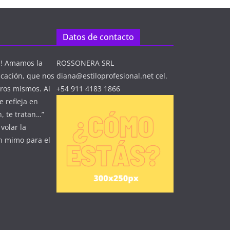
Datos de contacto
n! Amamos la
ROSSONERA SRL
icación, que nos
diana@estiloprofesional.net cel.
ros mismos. Al
+54 911 4183 1866
 refleja en
, te tratan…”
volar la
un mimo para el