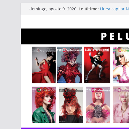
Saltar
Lo último:
Infaltables a l
domingo, agosto 9, 2026
al
Línea capilar 
Entrevista a A
contenido
Revistas Estilo
Revistas Estilo