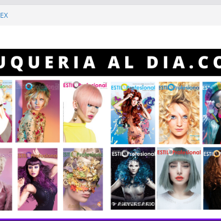
a hora de hacer color
NEX
lberto “Gitano” Gómez
 Profesional
 Profesional año 2023