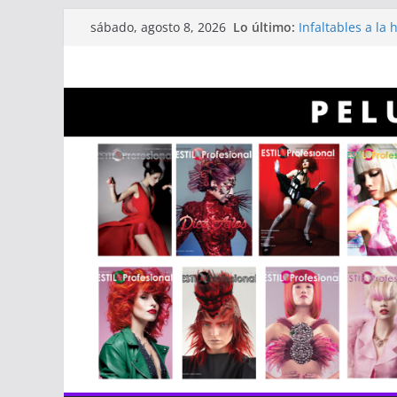
Saltar
Lo último:
Infaltables a la 
sábado, agosto 8, 2026
al
Línea capilar NE
Entrevista a Alb
contenido
Revistas Estilo P
Revistas Estilo 