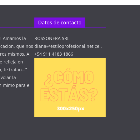
Datos de contacto
n! Amamos la
ROSSONERA SRL
icación, que nos
diana@estiloprofesional.net cel.
ros mismos. Al
+54 911 4183 1866
 refleja en
, te tratan…”
volar la
un mimo para el