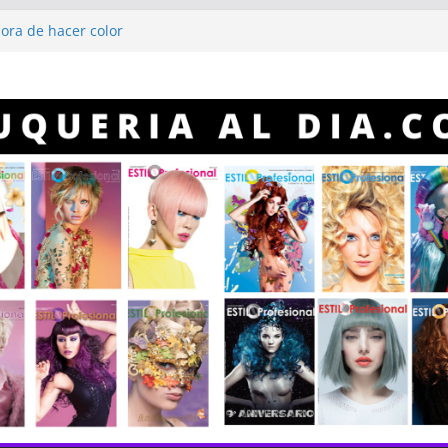
hora de hacer color
X
erto “Gitano” Gómez
rofesional
Profesional año 2023