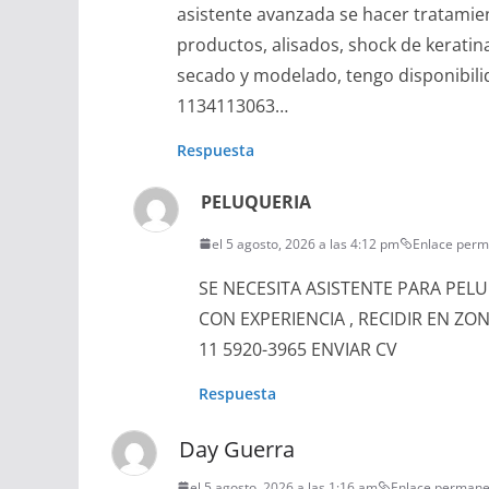
asistente avanzada se hacer tratamient
productos, alisados, shock de keratin
secado y modelado, tengo disponibilid
1134113063…
Respuesta
PELUQUERIA
el 5 agosto, 2026 a las 4:12 pm
Enlace per
SE NECESITA ASISTENTE PARA PEL
CON EXPERIENCIA , RECIDIR EN ZO
11 5920-3965 ENVIAR CV
Respuesta
Day Guerra
el 5 agosto, 2026 a las 1:16 am
Enlace permane