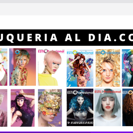
rto “Gitano” Gómez
ofesional
rofesional año 2023
ora de hacer color