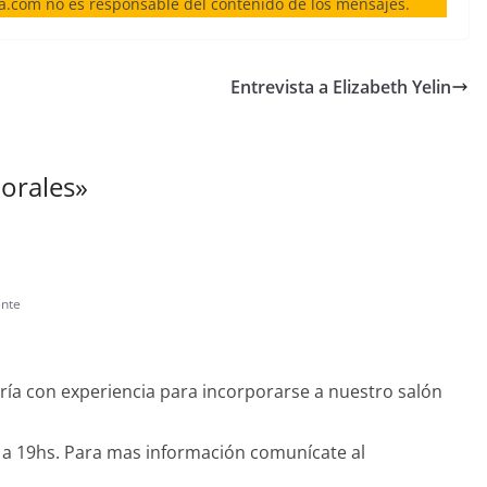
ia.com no es responsable del contenido de los mensajes.
Entrevista a Elizabeth Yelin
borales
»
nte
ría con experiencia para incorporarse a nuestro salón
s a 19hs. Para mas información comunícate al