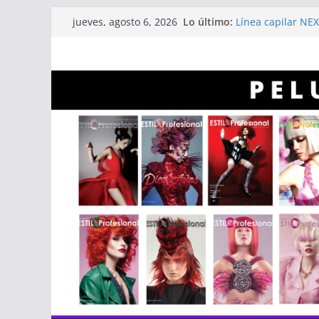
Saltar
Lo último:
Línea capilar NEX
jueves, agosto 6, 2026
al
Entrevista a Albe
Revistas Estilo Pr
contenido
Revistas Estilo P
Infaltables a la h